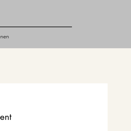
onen
ent